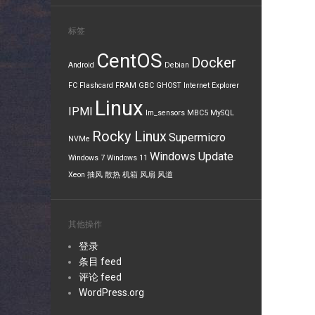
标签
CentOS
Docker
Android
Debian
FC
Flashcard
FRAM
GBC
GHOST
Internet Explorer
Linux
IPMI
lm_sensors
MBC5
MySQL
Rocky Linux
Supermicro
NVMe
Windows Update
Windows 7
Windows 11
Xeon
抽风
散热
机箱
风扇
风道
其他操作
登录
条目 feed
评论 feed
WordPress.org