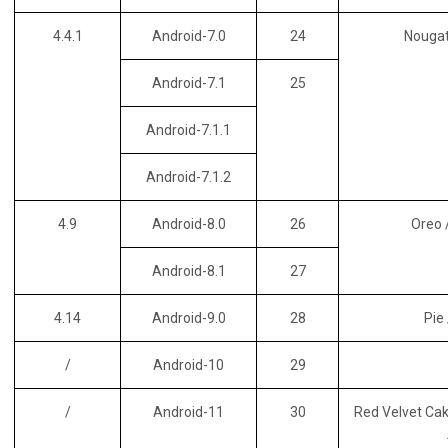
4.4.1
Android-7.0
24
Nouga
Android-7.1
25
Android-7.1.1
Android-7.1.2
4.9
Android-8.0
26
Oreo
Android-8.1
27
4.14
Android-9.0
28
Pie
/
Android-10
29
/
Android-11
30
Red Velvet 