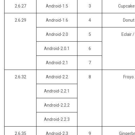
2.6.27
Android-1.5
3
Cupcak
2.6.29
Android-1.6
4
Donu
Android-2.0
5
Eclai
Android-2.0.1
6
Android-2.1
7
2.6.32
Android-2.2
8
Froy
Android-2.2.1
Android-2.2.2
Android-2.2.3
2.6.35
Android-2.3
9
Gingerb